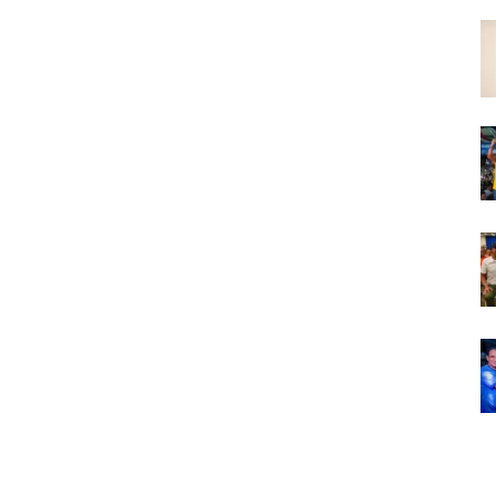
Em
Foco