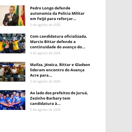
Pedro Longo defende
autonomia da Polícia Militar
em Feijó para reforçar...
5 de agosto de 2026
Com candidatura oficializada,
Marcio Bittar defende a
continuidade do avanço do...
5 de agosto de 2026
Mailza, Jéssica, Bittar e Gladson
lideram encontro do Avança
Acre para...
5 de agosto de 2026
Ao lado dos prefeitos do Juruá,
Zezinho Barbary tem
candidatura à...
5 de agosto de 2026