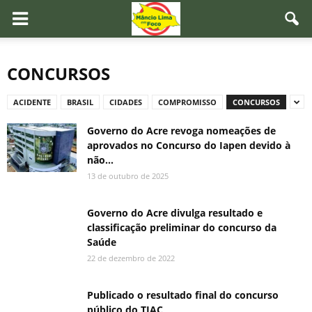
CONCURSOS
ACIDENTE
BRASIL
CIDADES
COMPROMISSO
CONCURSOS
Governo do Acre revoga nomeações de
aprovados no Concurso do Iapen devido à
não...
13 de outubro de 2025
Governo do Acre divulga resultado e
classificação preliminar do concurso da
Saúde
22 de dezembro de 2022
Publicado o resultado final do concurso
público do TJAC