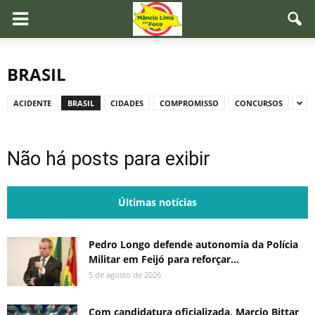
BRASIL
ACIDENTE
BRASIL
CIDADES
COMPROMISSO
CONCURSOS
Não há posts para exibir
Últimas notícias
Pedro Longo defende autonomia da Polícia
Militar em Feijó para reforçar...
5 de agosto de 2026
Com candidatura oficializada, Marcio Bittar