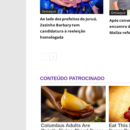
Destaque
Destaque
Ao lado dos prefeitos do Juruá,
Após conve
Zezinho Barbary tem
encontro d
candidatura à reeleição
Mailza ref
homologada