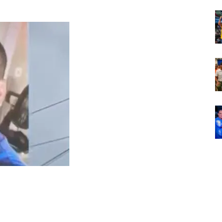
Em
Foco