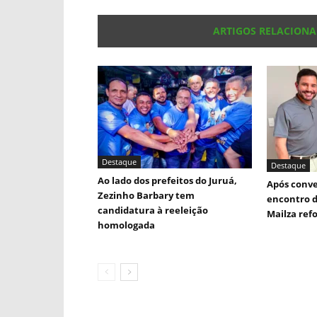
ARTIGOS RELACION
Destaque
Destaque
Ao lado dos prefeitos do Juruá,
Após conve
Zezinho Barbary tem
encontro d
candidatura à reeleição
Mailza ref
homologada