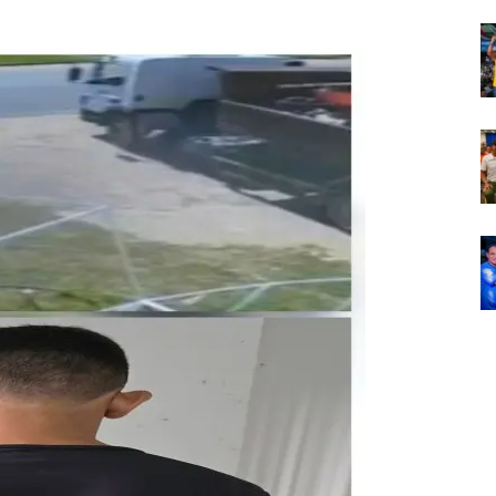
Em
Foco