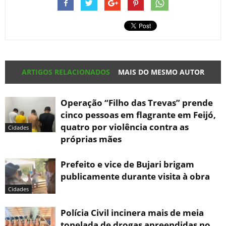
ARTIGOS RELACIONADOS
MAIS DO MESMO AUTOR
Operação “Filho das Trevas” prende
cinco pessoas em flagrante em Feijó,
quatro por violência contra as
Cidades
próprias mães
Prefeito e vice de Bujari brigam
publicamente durante visita à obra
Cidades
Polícia Civil incinera mais de meia
tonelada de drogas apreendidas no