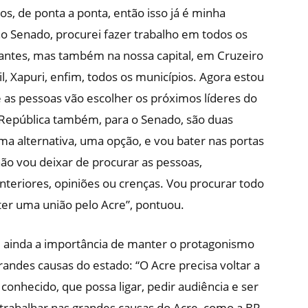
s, de ponta a ponta, então isso já é minha
o Senado, procurei fazer trabalho em todos os
stantes, mas também na nossa capital, em Cruzeiro
il, Xapuri, enfim, todos os municípios. Agora estou
s pessoas vão escolher os próximos líderes do
 República também, para o Senado, são duas
a alternativa, uma opção, e vou bater nas portas
ão vou deixar de procurar as pessoas,
teriores, opiniões ou crenças. Vou procurar todo
r uma união pelo Acre”, pontuou.
u ainda a importância de manter o protagonismo
randes causas do estado: “O Acre precisa voltar a
conhecido, que possa ligar, pedir audiência e ser
 trabalhar nas grandes causas do Acre, como a BR-