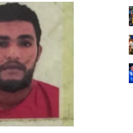
Em
Foco