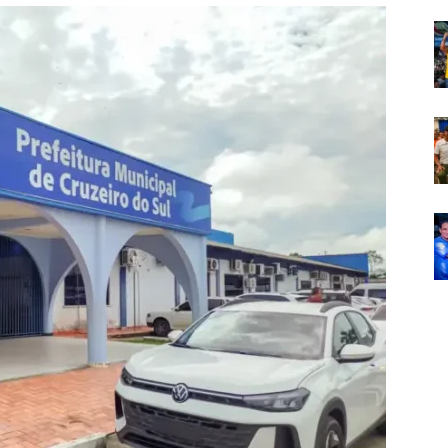
Em
Foco