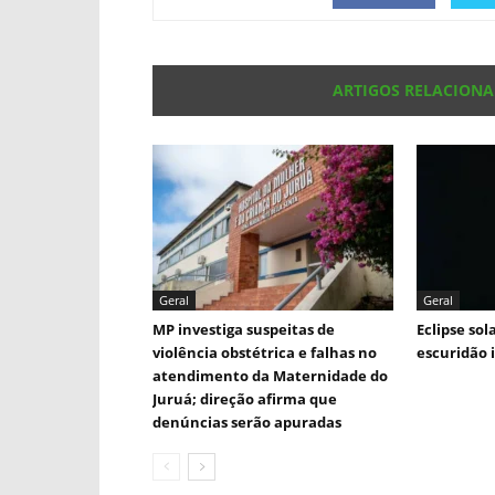
ARTIGOS RELACION
Geral
Geral
MP investiga suspeitas de
Eclipse sol
violência obstétrica e falhas no
escuridão 
atendimento da Maternidade do
Juruá; direção afirma que
denúncias serão apuradas