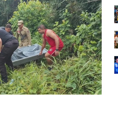
Em
Foco