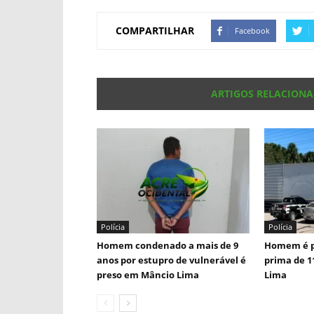
COMPARTILHAR
Facebook
ARTIGOS RELACION
Polícia
Polícia
Homem condenado a mais de 9
Homem é p
anos por estupro de vulnerável é
prima de 1
preso em Mâncio Lima
Lima