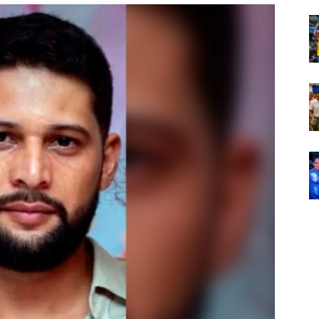
Em
Foco