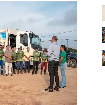
Em
Foco