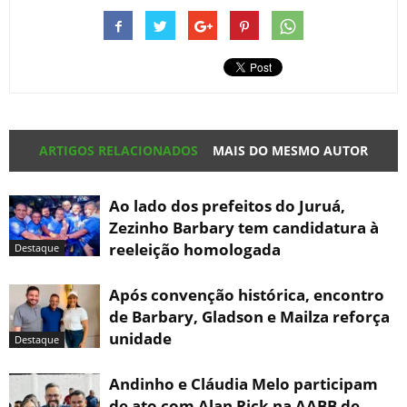
ARTIGOS RELACIONADOS
MAIS DO MESMO AUTOR
Ao lado dos prefeitos do Juruá,
Zezinho Barbary tem candidatura à
reeleição homologada
Destaque
Após convenção histórica, encontro
de Barbary, Gladson e Mailza reforça
unidade
Destaque
Andinho e Cláudia Melo participam
de ato com Alan Rick na AABB de