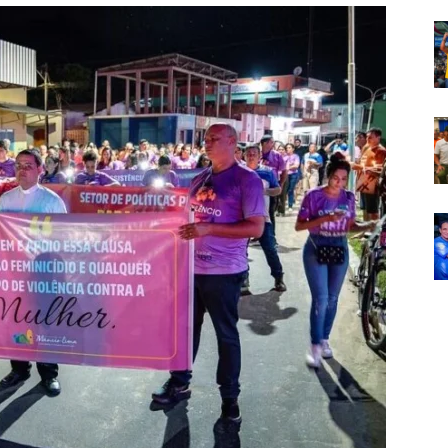
Em
Foco