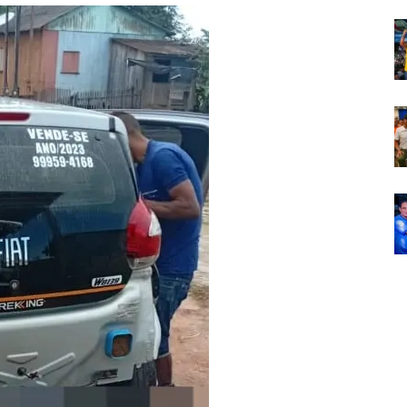
Em
Foco