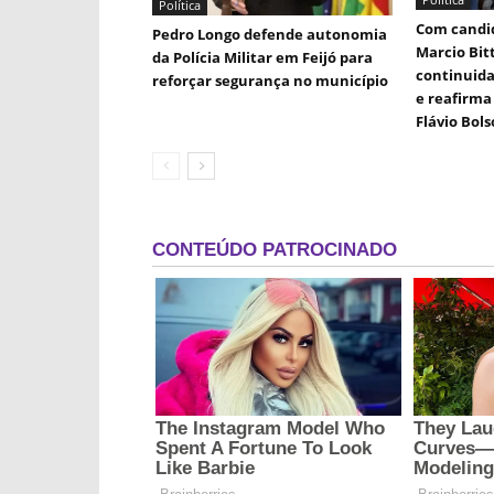
Política
Com candid
Pedro Longo defende autonomia
Marcio Bit
da Polícia Militar em Feijó para
continuida
reforçar segurança no município
e reafirma 
Flávio Bol