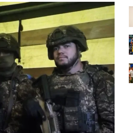
Em
Foco