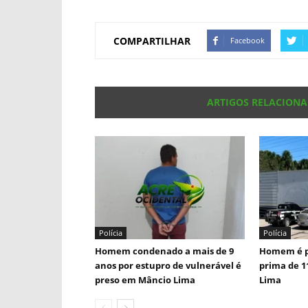
COMPARTILHAR
Facebook
ARTIGOS RELACION
Polícia
Polícia
Homem condenado a mais de 9
Homem é p
anos por estupro de vulnerável é
prima de 1
preso em Mâncio Lima
Lima