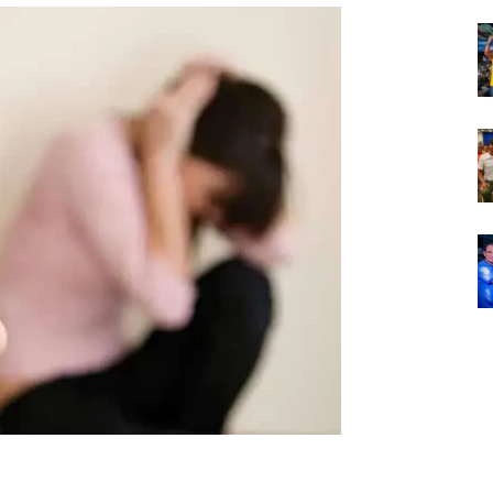
Em
Foco