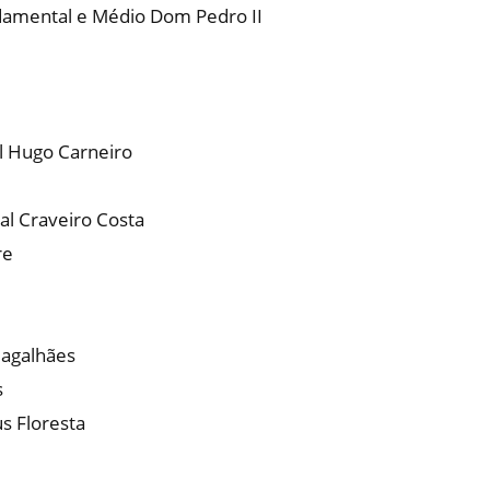
undamental e Médio Dom Pedro II
l Hugo Carneiro
ral Craveiro Costa
re
Magalhães
s
s Floresta