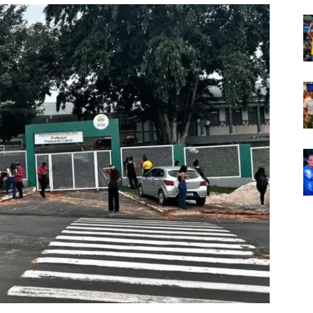
Em
Foco