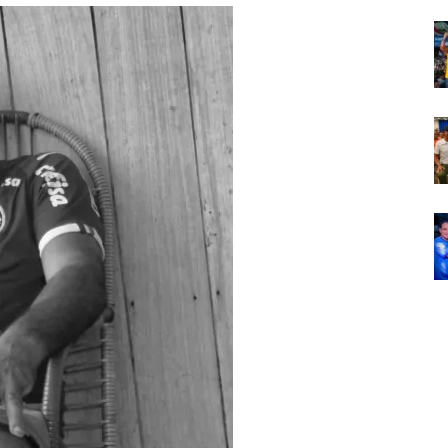
Em
Foco