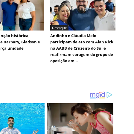
Destaque
nção histórica,
Andinho e Cláudia Melo
e Barbary, Gladson e
participam de ato com Alan Rick
orça unidade
na AABB de Cruzeiro do Sul e
reafirmam coragem do grupo de
oposição em...