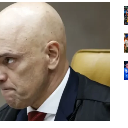
Em
Foco