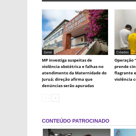
Geral
Cidades
MP investiga suspeitas de
Operação “
violência obstétrica e falhas no
prende cin
atendimento da Maternidade do
flagrante 
Juruá; direção afirma que
violência 
denúncias serão apuradas