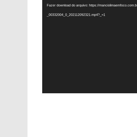
vídeo
Fazer download do arquivo: https://manciolimaemfoco.com.br
_00332004_0_202112092321.mp4?_=1