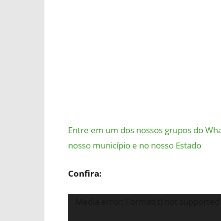
Entre em um dos nossos grupos do Wha
nosso município e no nosso Estado
Confira:
Tocador
Media error: Format(s) not supported 
de