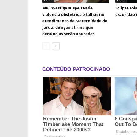
MP investiga suspeitas de
Eclipse sol
violência obstétrica e falhas no
escuridão 
atendimento da Maternidade do
Juruá; direção afirma que
denúncias serão apuradas