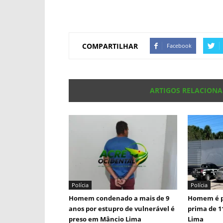
COMPARTILHAR
Facebook
ARTIGOS RELACION
Polícia
Polícia
Homem condenado a mais de 9
Homem é p
anos por estupro de vulnerável é
prima de 1
preso em Mâncio Lima
Lima