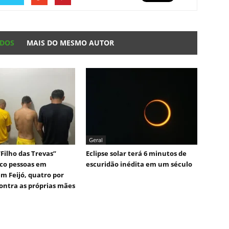
ADOS
MAIS DO MESMO AUTOR
Geral
Filho das Trevas”
Eclipse solar terá 6 minutos de
co pessoas em
escuridão inédita em um século
em Feijó, quatro por
contra as próprias mães