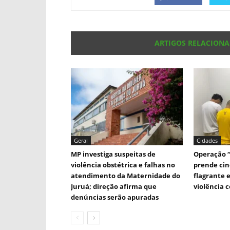
ARTIGOS RELACION
Geral
Cidades
MP investiga suspeitas de
Operação “
violência obstétrica e falhas no
prende cin
atendimento da Maternidade do
flagrante 
Juruá; direção afirma que
violência 
denúncias serão apuradas