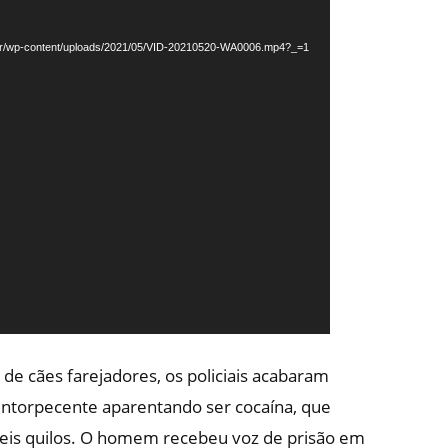
.br/wp-content/uploads/2021/05/VID-20210520-WA0006.mp4?_=1
 de cães farejadores, os policiais acabaram
entorpecente aparentando ser cocaína, que
is quilos. O homem recebeu voz de prisão em