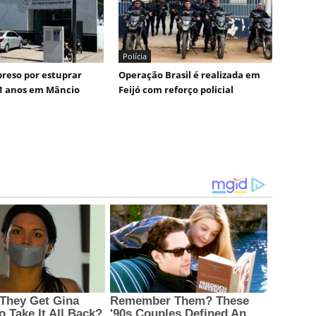
Polícia
reso por estuprar
Operação Brasil é realizada em
1 anos em Mâncio
Feijó com reforço policial