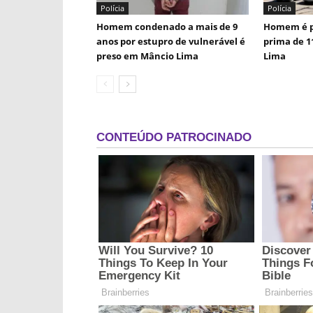
Polícia
Polícia
Homem condenado a mais de 9
Homem é p
anos por estupro de vulnerável é
prima de 1
preso em Mâncio Lima
Lima