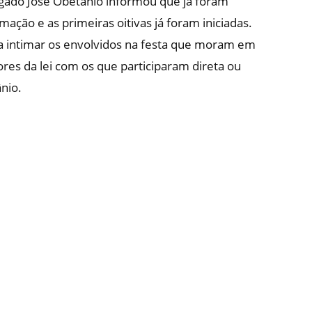
egado José Obetânio informou que já foram
ção e as primeiras oitivas já foram iniciadas.
 a intimar os envolvidos na festa que moram em
ores da lei com os que participaram direta ou
nio.