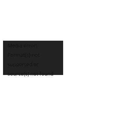
Tocador
Media error:
de
Format(s) not
vídeo
supported or
source(s) not found
Fazer download do arquivo:
https://manciolimaemfoco.com.br/wp-
content/uploads/2021/04/Cheia-
do-alcool_-mulher-canta-para-
policial-durante-abordagem-no-