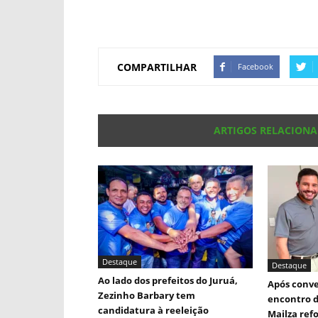
COMPARTILHAR
Facebook
ARTIGOS RELACION
Destaque
Destaque
Ao lado dos prefeitos do Juruá,
Após conve
Zezinho Barbary tem
encontro d
candidatura à reeleição
Mailza ref