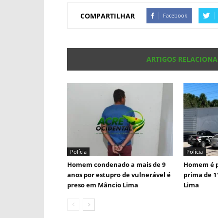
COMPARTILHAR
Facebook
ARTIGOS RELACION
Polícia
Polícia
Homem condenado a mais de 9
Homem é p
anos por estupro de vulnerável é
prima de 1
preso em Mâncio Lima
Lima