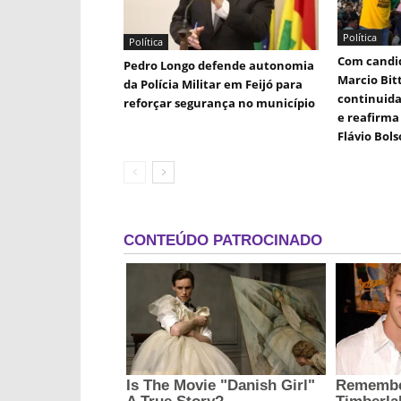
Política
Política
Com candid
Pedro Longo defende autonomia
Marcio Bit
da Polícia Militar em Feijó para
continuida
reforçar segurança no município
e reafirma 
Flávio Bol