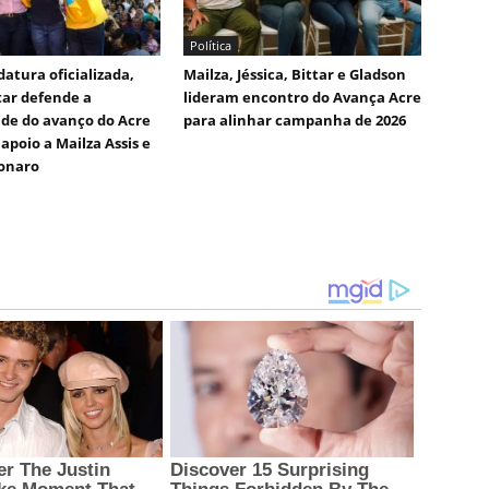
Política
atura oficializada,
Mailza, Jéssica, Bittar e Gladson
tar defende a
lideram encontro do Avança Acre
de do avanço do Acre
para alinhar campanha de 2026
apoio a Mailza Assis e
sonaro