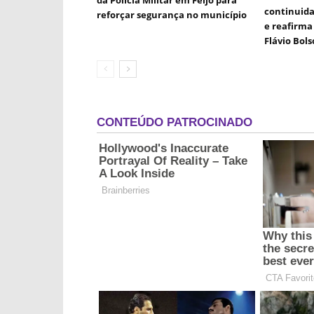
da Polícia Militar em Feijó para
continuida
reforçar segurança no município
e reafirma 
Flávio Bol