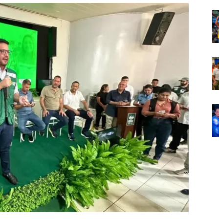
Em
Foco