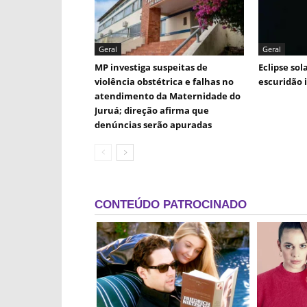
Geral
Geral
MP investiga suspeitas de
Eclipse sol
violência obstétrica e falhas no
escuridão 
atendimento da Maternidade do
Juruá; direção afirma que
denúncias serão apuradas