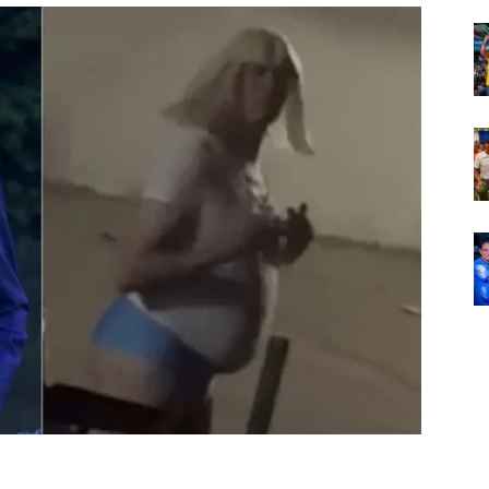
Em
Foco