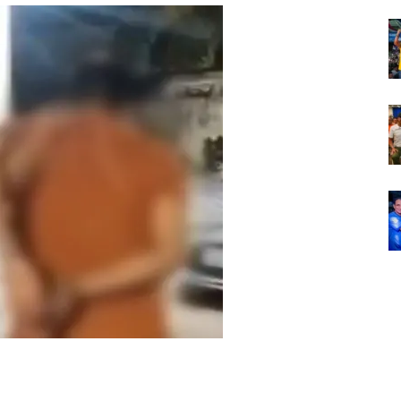
Em
Foco