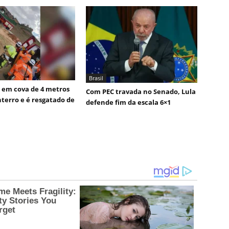
Brasil
i em cova de 4 metros
Com PEC travada no Senado, Lula
terro e é resgatado de
defende fim da escala 6×1