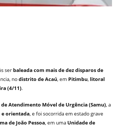
ós ser
baleada com mais de dez disparos de
ência, no
distrito de Acaú
, em
Pitimbu
,
litoral
ira (4/11)
.
o de Atendimento Móvel de Urgência (Samu)
, a
 e orientada
, e foi socorrida em estado grave
uma de João Pessoa
, em uma
Unidade de