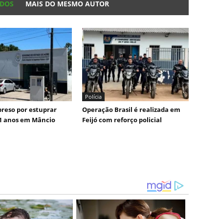
ADOS
MAIS DO MESMO AUTOR
Polícia
reso por estuprar
Operação Brasil é realizada em
1 anos em Mâncio
Feijó com reforço policial