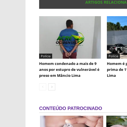
ARTIGOS RELACION
Polícia
Polícia
Homem condenado a mais de 9
Homem é p
anos por estupro de vulnerável é
prima de 1
preso em Mâncio Lima
Lima