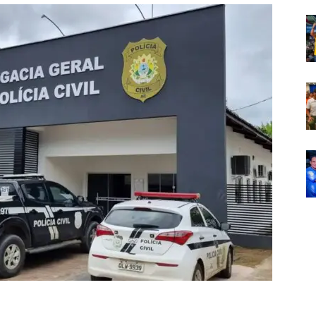
Em
Foco