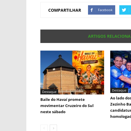
COMPARTILHAR
Facebook
ARTIGOS RELACION
Destaque
Destaque
Ao lado dos
Baile do Havaí promete
Zezinho B
movimentar Cruzeiro do Sul
candidatur
neste sábado
homologa