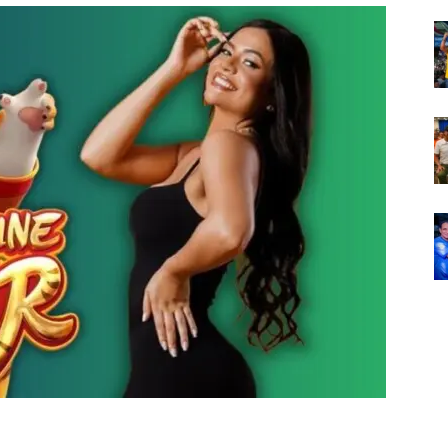
Em
Foco