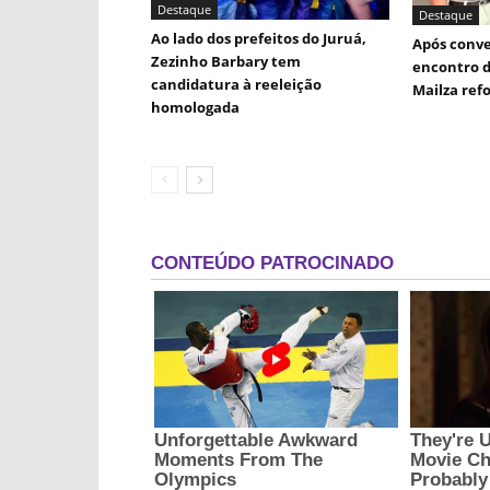
Destaque
Destaque
Ao lado dos prefeitos do Juruá,
Após conve
Zezinho Barbary tem
encontro d
candidatura à reeleição
Mailza ref
homologada